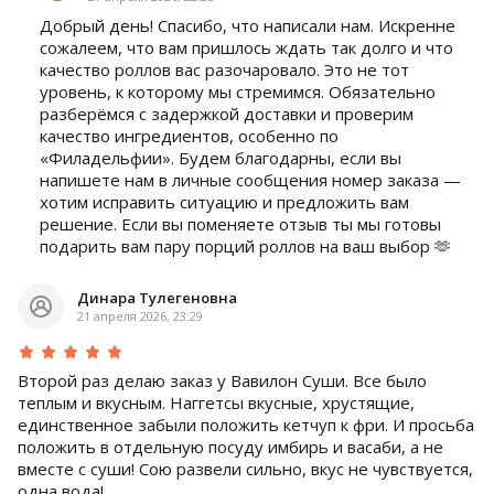
Добрый день! Спасибо, что написали нам. Искренне
сожалеем, что вам пришлось ждать так долго и что
качество роллов вас разочаровало. Это не тот
уровень, к которому мы стремимся. Обязательно
разберёмся с задержкой доставки и проверим
качество ингредиентов, особенно по
«Филадельфии». Будем благодарны, если вы
напишете нам в личные сообщения номер заказа —
хотим исправить ситуацию и предложить вам
решение. Если вы поменяете отзыв ты мы готовы
подарить вам пару порций роллов на ваш выбор 🫶
Динара Тулегеновна
21 апреля 2026, 23:29
Второй раз делаю заказ у Вавилон Суши. Все было
теплым и вкусным. Наггетсы вкусные, хрустящие,
единственное забыли положить кетчуп к фри. И просьба
положить в отдельную посуду имбирь и васаби, а не
вместе с суши! Сою развели сильно, вкус не чувствуется,
одна вода!