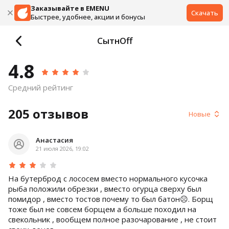
Заказывайте в EMENU
Скачать
Быстрее, удобнее, акции и бонусы
СытнOff
4.8
Средний рейтинг
205
отзывов
Новые
Анастасия
21 июля 2026, 19:02
На бутерброд с лососем вместо нормального кусочка
рыба положили обрезки , вместо огурца сверху был
помидор , вместо тостов почему то был батон☹️. Борщ
тоже был не совсем борщем а больше походил на
свекольник , вообщем полное разочарование , не стоит